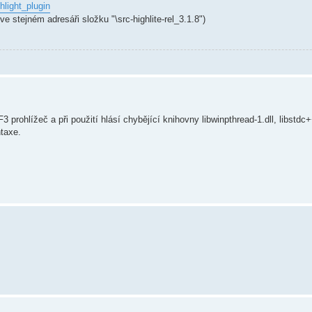
hlight_plugin
ve stejném adresáři složku "\src-highlite-rel_3.1.8")
prohlížeč a při použití hlásí chybějící knihovny libwinpthread-1.dll, libstdc+
ntaxe.