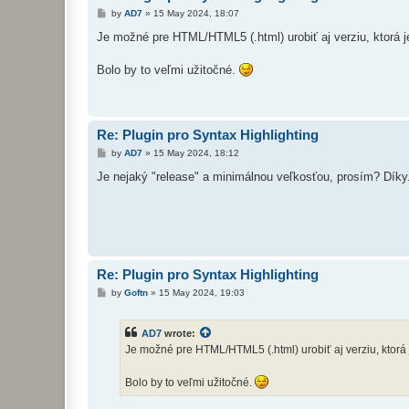
P
by
AD7
»
15 May 2024, 18:07
o
s
Je možné pre HTML/HTML5 (.html) urobiť aj verziu, ktorá je
t
Bolo by to veľmi užitočné.
Re: Plugin pro Syntax Highlighting
P
by
AD7
»
15 May 2024, 18:12
o
s
Je nejaký "release" a minimálnou veľkosťou, prosím? Díky
t
Re: Plugin pro Syntax Highlighting
P
by
Goftn
»
15 May 2024, 19:03
o
s
t
AD7
wrote:
Je možné pre HTML/HTML5 (.html) urobiť aj verziu, ktorá je
Bolo by to veľmi užitočné.