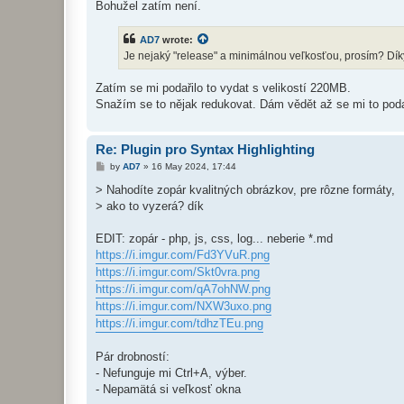
Bohužel zatím není.
AD7
wrote:
Je nejaký "release" a minimálnou veľkosťou, prosím? Dík
Zatím se mi podařilo to vydat s velikostí 220MB.
Snažím se to nějak redukovat. Dám vědět až se mi to poda
Re: Plugin pro Syntax Highlighting
P
by
AD7
»
16 May 2024, 17:44
o
s
> Nahodíte zopár kvalitných obrázkov, pre rôzne formáty,
t
> ako to vyzerá? dík
EDIT: zopár - php, js, css, log... neberie *.md
https://i.imgur.com/Fd3YVuR.png
https://i.imgur.com/Skt0vra.png
https://i.imgur.com/qA7ohNW.png
https://i.imgur.com/NXW3uxo.png
https://i.imgur.com/tdhzTEu.png
Pár drobností:
- Nefunguje mi Ctrl+A, výber.
- Nepamätá si veľkosť okna