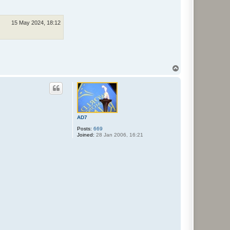
15 May 2024, 18:12
T
o
p
AD7
Posts:
669
Joined:
28 Jan 2006, 16:21