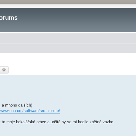
Forums
earch
Advanced search
, a mnoho dalších)
/www.gnu.org/software/src-highlite/
 to moje bakalářská práce a určitě by se mi hodila zpětná vazba.