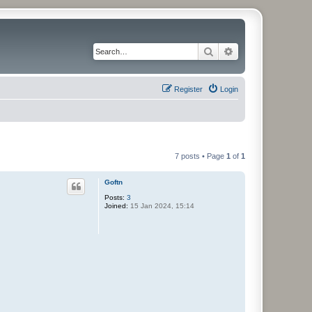
Search
Advanced search
Register
Login
7 posts • Page
1
of
1
Goftn
Posts:
3
Joined:
15 Jan 2024, 15:14