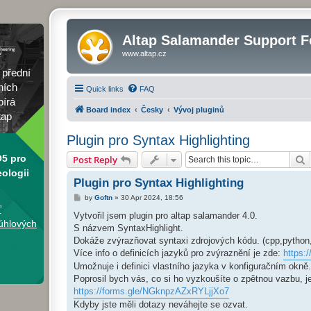
Altap Salamander Support 
www.altap.cz
, přední
ních
Quick links
FAQ
bírá
Board index
Česky
Vývoj pluginů
tap
Plugin pro Syntax Highlighting
S
5 pro
Post Reply
ologii
Plugin pro Syntax Highlighting
P
by
Goftn
»
30 Apr 2024, 18:56
o
ď
s
Vytvořil jsem plugin pro altap salamander 4.0.
t
úhlových
S názvem SyntaxHighlight.
Dokáže zvýrazňovat syntaxi zdrojových kódu. (cpp,python
Více info o definicích jazyků pro zvýraznění je zde:
https:/
Umožnuje i definici vlastního jazyka v konfiguračním okně.
Poprosil bych vás, co si ho vyzkoušíte o zpětnou vazbu, je
https://forms.gle/NGknpzAZxRYLjjXo7
Kdyby jste měli dotazy neváhejte se ozvat.