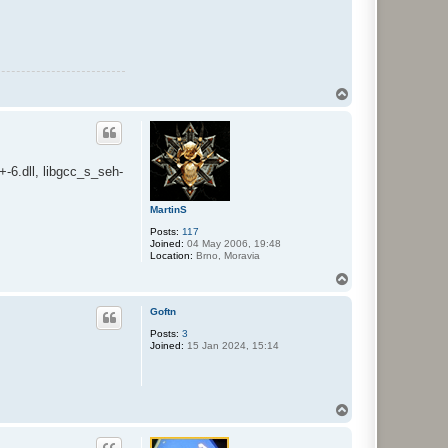
T
o
p
+-6.dll, libgcc_s_seh-
MartinS
Posts:
117
Joined:
04 May 2006, 19:48
Location:
Brno, Moravia
T
o
p
Goftn
Posts:
3
Joined:
15 Jan 2024, 15:14
T
o
p