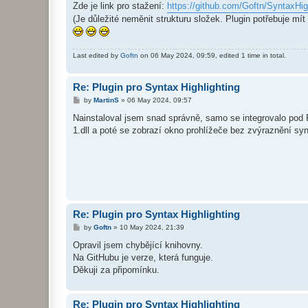
Zde je link pro stažení:
https://github.com/Goftn/SyntaxHig
(Je důležité neměnit strukturu složek. Plugin potřebuje mít 
Last edited by
Goftn
on 06 May 2024, 09:59, edited 1 time in total.
Re: Plugin pro Syntax Highlighting
P
by
MartinS
»
06 May 2024, 09:57
o
s
Nainstaloval jsem snad správně, samo se integrovalo pod F3 
t
1.dll a poté se zobrazí okno prohlížeče bez zvýraznění sy
Re: Plugin pro Syntax Highlighting
P
by
Goftn
»
10 May 2024, 21:39
o
s
Opravil jsem chybějící knihovny.
t
Na GitHubu je verze, která funguje.
Děkuji za připomínku.
Re: Plugin pro Syntax Highlighting