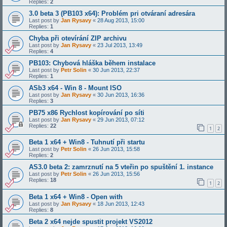
Replies:
2
3.0 beta 3 (PB103 x64): Problém pri otváraní adresára
Last post by
Jan Rysavy
«
28 Aug 2013, 15:00
Replies:
1
Chyba při otevírání ZIP archivu
Last post by
Jan Rysavy
«
23 Jul 2013, 13:49
Replies:
4
PB103: Chybová hláška během instalace
Last post by
Petr Solin
«
30 Jun 2013, 22:37
Replies:
1
ASb3 x64 - Win 8 - Mount ISO
Last post by
Jan Rysavy
«
30 Jun 2013, 16:36
Replies:
3
PB75 x86 Rychlost kopírování po síti
Last post by
Jan Rysavy
«
29 Jun 2013, 07:12
Replies:
22
1
2
Beta 1 x64 + Win8 - Tuhnutí při startu
Last post by
Petr Solin
«
26 Jun 2013, 15:58
Replies:
2
AS3.0 beta 2: zamrznutí na 5 vteřin po spuštění 1. instance
Last post by
Petr Solin
«
26 Jun 2013, 15:56
Replies:
18
1
2
Beta 1 x64 + Win8 - Open with
Last post by
Jan Rysavy
«
18 Jun 2013, 12:43
Replies:
8
Beta 2 x64 nejde spustit projekt VS2012