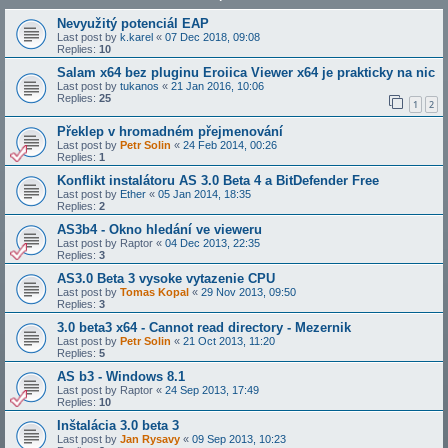
Nevyužitý potenciál EAP
Last post by
k.karel
«
07 Dec 2018, 09:08
Replies:
10
Salam x64 bez pluginu Eroiica Viewer x64 je prakticky na nic
Last post by
tukanos
«
21 Jan 2016, 10:06
Replies:
25
1
2
Překlep v hromadném přejmenování
Last post by
Petr Solin
«
24 Feb 2014, 00:26
Replies:
1
Konflikt instalátoru AS 3.0 Beta 4 a BitDefender Free
Last post by
Ether
«
05 Jan 2014, 18:35
Replies:
2
AS3b4 - Okno hledání ve vieweru
Last post by
Raptor
«
04 Dec 2013, 22:35
Replies:
3
AS3.0 Beta 3 vysoke vytazenie CPU
Last post by
Tomas Kopal
«
29 Nov 2013, 09:50
Replies:
3
3.0 beta3 x64 - Cannot read directory - Mezernik
Last post by
Petr Solin
«
21 Oct 2013, 11:20
Replies:
5
AS b3 - Windows 8.1
Last post by
Raptor
«
24 Sep 2013, 17:49
Replies:
10
Inštalácia 3.0 beta 3
Last post by
Jan Rysavy
«
09 Sep 2013, 10:23