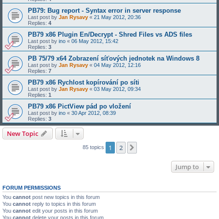
PB79: Bug report - Syntax error in server response
Last post by
Jan Rysavy
«
21 May 2012, 20:36
Replies:
4
PB79 x86 Plugin En/Decrypt - Shred Files vs ADS files
Last post by
ino
«
06 May 2012, 15:42
Replies:
3
PB 75/79 x64 Zobrazení síťových jednotek na Windows 8
Last post by
Jan Rysavy
«
04 May 2012, 12:16
Replies:
7
PB79 x86 Rychlost kopírování po síti
Last post by
Jan Rysavy
«
03 May 2012, 09:34
Replies:
1
PB79 x86 PictView pád po vložení
Last post by
ino
«
30 Apr 2012, 08:39
Replies:
3
New Topic
1
2
Next
85 topics
Jump to
FORUM PERMISSIONS
You
cannot
post new topics in this forum
You
cannot
reply to topics in this forum
You
cannot
edit your posts in this forum
You
cannot
delete your posts in this forum