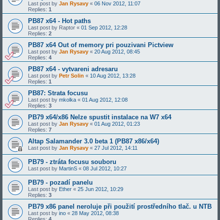
Last post by
Jan Rysavy
«
06 Nov 2012, 11:07
Replies:
1
PB87 x64 - Hot paths
Last post by
Raptor
«
01 Sep 2012, 12:28
Replies:
2
PB87 x64 Out of memory pri pouzivani Pictview
Last post by
Jan Rysavy
«
20 Aug 2012, 08:45
Replies:
4
PB87 x64 - vytvareni adresaru
Last post by
Petr Solin
«
10 Aug 2012, 13:28
Replies:
1
PB87: Strata focusu
Last post by
mkolka
«
01 Aug 2012, 12:08
Replies:
3
PB79 x64/x86 Nelze spustit instalace na W7 x64
Last post by
Jan Rysavy
«
01 Aug 2012, 01:23
Replies:
7
Altap Salamander 3.0 beta 1 (PB87 x86/x64)
Last post by
Jan Rysavy
«
27 Jul 2012, 14:11
PB79 - ztráta focusu souboru
Last post by
MartinS
«
08 Jul 2012, 10:27
PB79 - pozadí panelu
Last post by
Ether
«
25 Jun 2012, 10:29
Replies:
3
PB79 x86 panel neroluje při použití prostředního tlač. u NTB
Last post by
ino
«
28 May 2012, 08:38
Replies:
4