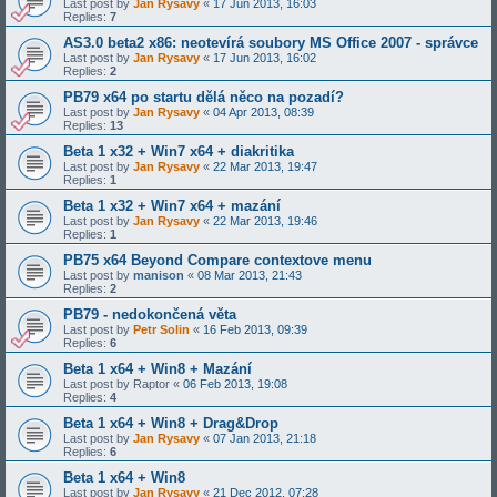
Last post by
Jan Rysavy
«
17 Jun 2013, 16:03
Replies:
7
AS3.0 beta2 x86: neotevírá soubory MS Office 2007 - správce
Last post by
Jan Rysavy
«
17 Jun 2013, 16:02
Replies:
2
PB79 x64 po startu dělá něco na pozadí?
Last post by
Jan Rysavy
«
04 Apr 2013, 08:39
Replies:
13
Beta 1 x32 + Win7 x64 + diakritika
Last post by
Jan Rysavy
«
22 Mar 2013, 19:47
Replies:
1
Beta 1 x32 + Win7 x64 + mazání
Last post by
Jan Rysavy
«
22 Mar 2013, 19:46
Replies:
1
PB75 x64 Beyond Compare contextove menu
Last post by
manison
«
08 Mar 2013, 21:43
Replies:
2
PB79 - nedokončená věta
Last post by
Petr Solin
«
16 Feb 2013, 09:39
Replies:
6
Beta 1 x64 + Win8 + Mazání
Last post by
Raptor
«
06 Feb 2013, 19:08
Replies:
4
Beta 1 x64 + Win8 + Drag&Drop
Last post by
Jan Rysavy
«
07 Jan 2013, 21:18
Replies:
6
Beta 1 x64 + Win8
Last post by
Jan Rysavy
«
21 Dec 2012, 07:28