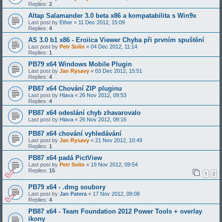
Replies:
2
Altap Salamander 3.0 beta x86 a kompatabilita s Win9x
Last post by
Ether
«
11 Dec 2012, 15:09
Replies:
4
AS 3.0 b1 x86 - Eroiica Viewer Chyba při prvním spuštění
Last post by
Petr Solin
«
04 Dec 2012, 11:14
Replies:
1
PB79 x64 Windows Mobile Plugin
Last post by
Jan Rysavy
«
03 Dec 2012, 15:51
Replies:
4
PB87 x64 Chování ZIP pluginu
Last post by
Hlava
«
26 Nov 2012, 09:53
Replies:
4
PB87 x64 odeslání chyb zhavarovalo
Last post by
Hlava
«
26 Nov 2012, 09:16
PB87 x64 chování vyhledávání
Last post by
Jan Rysavy
«
21 Nov 2012, 10:49
Replies:
1
PB87 x64 padá PictView
Last post by
Petr Solin
«
19 Nov 2012, 09:54
Replies:
15
1
2
PB79 x64 - .dmg soubory
Last post by
Jan Patera
«
17 Nov 2012, 09:08
Replies:
4
PB87 x64 - Team Foundation 2012 Power Tools + overlay
ikony