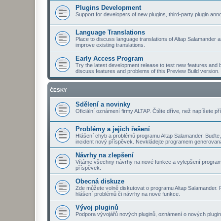
Plugins Development
Support for developers of new plugins, third-party plugin a
Language Translations
Place to discuss language translations of Altap Salamander a
improve existing translations.
Early Access Program
Try the latest development release to test new features and b
discuss features and problems of this Preview Build version.
ČESKY
Sdělení a novinky
Oficiální oznámení firmy ALTAP. Čtěte dříve, než napíšete př
Problémy a jejich řešení
Hlášení chyb a problémů programu Altap Salamander. Buďte,
incident nový příspěvek. Nevkládejte programem generovaná
Návrhy na zlepšení
Vítáme všechny návrhy na nové funkce a vylepšení program
příspěvek.
Obecná diskuze
Zde můžete volně diskutovat o programu Altap Salamander. Pt
hlášení problémů či návrhy na nové funkce.
Vývoj pluginů
Podpora vývojářů nových pluginů, oznámení o nových plugine