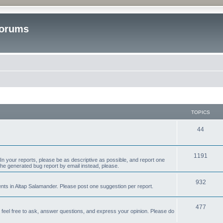
Forums
TOPICS
T
44
o
p
T
1191
n your reports, please be as descriptive as possible, and report one
the generated bug report by email instead, please.
i
o
c
p
T
932
s in Altap Salamander. Please post one suggestion per report.
s
i
o
T
477
c
p
e feel free to ask, answer questions, and express your opinion. Please do
o
s
i