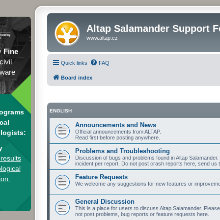
Altap Salamander Support 
www.altap.cz
y
Fine
civil
Quick links
FAQ
tware
Board index
rograms
ENGLISH
cal
Announcements and News
logists:
Official announcements from ALTAP.
Read first before posting anywhere.
y
Problems and Troubleshooting
results
Discussion of bugs and problems found in Altap Salamander. I
incident per report. Do not post crash reports here, send us 
logical
Feature Requests
ion.
We welcome any suggestions for new features or improvement
General Discussion
This is a place for users to discuss Altap Salamander. Pleas
not post problems, bug reports or feature requests here.