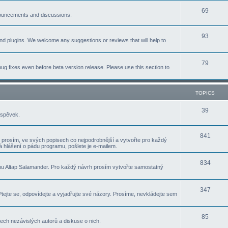
p
T
69
c
nnouncements and discussions.
i
o
s
T
93
c
p
nd plugins. We welcome any suggestions or reviews that will help to
o
s
i
p
T
79
c
ug fixes even before beta version release. Please use this section to
i
o
s
c
p
TOPICS
s
i
T
39
íspěvek.
c
o
s
T
841
p
 prosím, ve svých popisech co nejpodrobnější a vytvořte pro každý
 hlášení o pádu programu, pošlete je e-mailem.
o
i
p
T
834
c
u Altap Salamander. Pro každý návrh prosím vytvořte samostatný
i
o
s
c
p
T
347
ejte se, odpovídejte a vyjadřujte své názory. Prosíme, nevkládejte sem
s
i
o
c
p
T
85
ch nezávislých autorů a diskuse o nich.