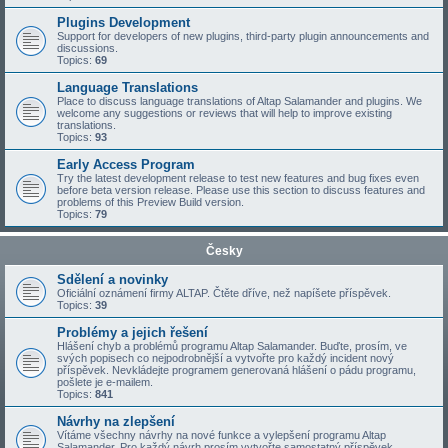
Plugins Development
Support for developers of new plugins, third-party plugin announcements and
discussions.
Topics:
69
Language Translations
Place to discuss language translations of Altap Salamander and plugins. We
welcome any suggestions or reviews that will help to improve existing
translations.
Topics:
93
Early Access Program
Try the latest development release to test new features and bug fixes even
before beta version release. Please use this section to discuss features and
problems of this Preview Build version.
Topics:
79
Česky
Sdělení a novinky
Oficiální oznámení firmy ALTAP. Čtěte dříve, než napíšete příspěvek.
Topics:
39
Problémy a jejich řešení
Hlášení chyb a problémů programu Altap Salamander. Buďte, prosím, ve
svých popisech co nejpodrobnější a vytvořte pro každý incident nový
příspěvek. Nevkládejte programem generovaná hlášení o pádu programu,
pošlete je e-mailem.
Topics:
841
Návrhy na zlepšení
Vítáme všechny návrhy na nové funkce a vylepšení programu Altap
Salamander. Pro každý návrh prosím vytvořte samostatný příspěvek.