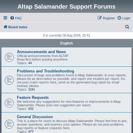
Altap Salamander Support Forums
FAQ
Register
Login
S
Board index
e
It is currently 08 Aug 2026, 22:41
a
English
r
Announcements and News
c
Official announcements from ALTAP.
Read first before posting anywhere.
h
Topics:
44
Problems and Troubleshooting
Discussion of bugs and problems found in Altap Salamander. In your reports,
please be as descriptive as possible, and report one incident per report. Do
not post crash reports here, send us the generated bug report by email
instead, please.
Topics:
1191
Feature Requests
We welcome any suggestions for new features or improvements in Altap
Salamander. Please post one suggestion per report.
Topics:
932
General Discussion
This is a place for users to discuss Altap Salamander. Please feel free to ask,
answer questions, and express your opinion. Please do not post problems,
bug reports or feature requests here.
Topics:
477