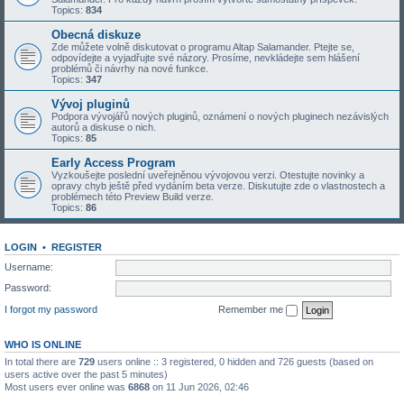
Topics:
834
Obecná diskuze
Zde můžete volně diskutovat o programu Altap Salamander. Ptejte se,
odpovídejte a vyjadřujte své názory. Prosíme, nevkládejte sem hlášení
problémů či návrhy na nové funkce.
Topics:
347
Vývoj pluginů
Podpora vývojářů nových pluginů, oznámení o nových pluginech nezávislých
autorů a diskuse o nich.
Topics:
85
Early Access Program
Vyzkoušejte poslední uveřejněnou vývojovou verzi. Otestujte novinky a
opravy chyb ještě před vydáním beta verze. Diskutujte zde o vlastnostech a
problémech této Preview Build verze.
Topics:
86
LOGIN
•
REGISTER
Username:
Password:
I forgot my password
Remember me
WHO IS ONLINE
In total there are
729
users online :: 3 registered, 0 hidden and 726 guests (based on
users active over the past 5 minutes)
Most users ever online was
6868
on 11 Jun 2026, 02:46