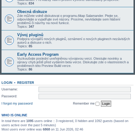
Topics:
834
Obecná diskuze
Zde můžete volně diskutovat o programu Altap Salamander. Ptejte se,
odpovídejte a vyjadřujte své názory. Prosíme, nevkládejte sem hlášení
problémů či návrhy na nové funkce.
Topics:
347
Vývoj pluginů
Podpora vývojářů nových pluginů, oznámení o nových pluginech nezávislých
autorů a diskuse o nich.
Topics:
85
Early Access Program
Vyzkoušejte poslední uveřejněnou vývojovou verzi. Otestujte novinky a
opravy chyb ještě před vydáním beta verze. Diskutujte zde o vlastnostech a
problémech této Preview Build verze.
Topics:
86
LOGIN
•
REGISTER
Username:
Password:
I forgot my password
Remember me
WHO IS ONLINE
In total there are
1095
users online :: 3 registered, 0 hidden and 1092 guests (based on
users active over the past 5 minutes)
Most users ever online was
6868
on 11 Jun 2026, 02:46