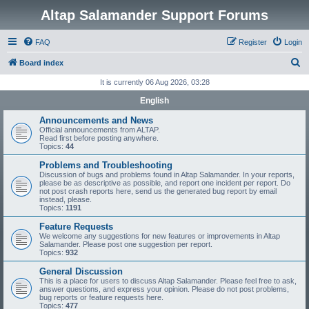
Altap Salamander Support Forums
FAQ
Register
Login
S
Board index
e
It is currently 06 Aug 2026, 03:28
a
English
r
Announcements and News
c
Official announcements from ALTAP.
Read first before posting anywhere.
h
Topics:
44
Problems and Troubleshooting
Discussion of bugs and problems found in Altap Salamander. In your reports,
please be as descriptive as possible, and report one incident per report. Do
not post crash reports here, send us the generated bug report by email
instead, please.
Topics:
1191
Feature Requests
We welcome any suggestions for new features or improvements in Altap
Salamander. Please post one suggestion per report.
Topics:
932
General Discussion
This is a place for users to discuss Altap Salamander. Please feel free to ask,
answer questions, and express your opinion. Please do not post problems,
bug reports or feature requests here.
Topics:
477