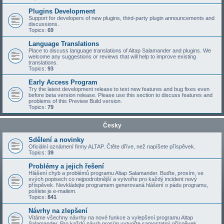
Plugins Development
Support for developers of new plugins, third-party plugin announcements and
discussions.
Topics:
69
Language Translations
Place to discuss language translations of Altap Salamander and plugins. We
welcome any suggestions or reviews that will help to improve existing
translations.
Topics:
93
Early Access Program
Try the latest development release to test new features and bug fixes even
before beta version release. Please use this section to discuss features and
problems of this Preview Build version.
Topics:
79
Česky
Sdělení a novinky
Oficiální oznámení firmy ALTAP. Čtěte dříve, než napíšete příspěvek.
Topics:
39
Problémy a jejich řešení
Hlášení chyb a problémů programu Altap Salamander. Buďte, prosím, ve
svých popisech co nejpodrobnější a vytvořte pro každý incident nový
příspěvek. Nevkládejte programem generovaná hlášení o pádu programu,
pošlete je e-mailem.
Topics:
841
Návrhy na zlepšení
Vítáme všechny návrhy na nové funkce a vylepšení programu Altap
Salamander. Pro každý návrh prosím vytvořte samostatný příspěvek.