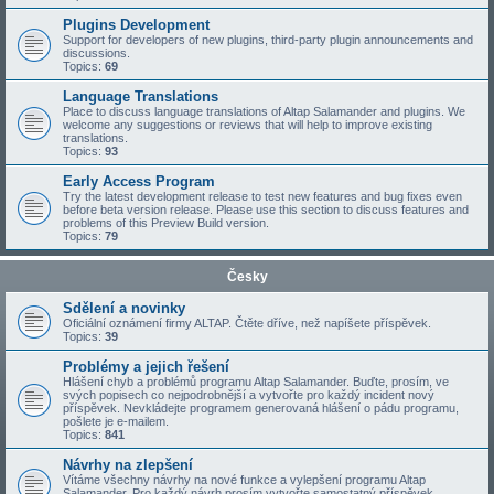
Plugins Development
Support for developers of new plugins, third-party plugin announcements and
discussions.
Topics:
69
Language Translations
Place to discuss language translations of Altap Salamander and plugins. We
welcome any suggestions or reviews that will help to improve existing
translations.
Topics:
93
Early Access Program
Try the latest development release to test new features and bug fixes even
before beta version release. Please use this section to discuss features and
problems of this Preview Build version.
Topics:
79
Česky
Sdělení a novinky
Oficiální oznámení firmy ALTAP. Čtěte dříve, než napíšete příspěvek.
Topics:
39
Problémy a jejich řešení
Hlášení chyb a problémů programu Altap Salamander. Buďte, prosím, ve
svých popisech co nejpodrobnější a vytvořte pro každý incident nový
příspěvek. Nevkládejte programem generovaná hlášení o pádu programu,
pošlete je e-mailem.
Topics:
841
Návrhy na zlepšení
Vítáme všechny návrhy na nové funkce a vylepšení programu Altap
Salamander. Pro každý návrh prosím vytvořte samostatný příspěvek.