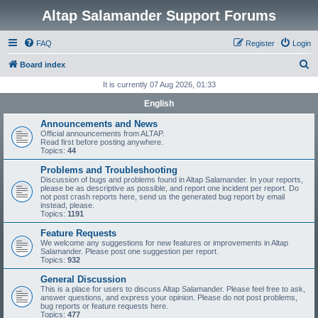
Altap Salamander Support Forums
FAQ
Register
Login
S
Board index
e
It is currently 07 Aug 2026, 01:33
a
English
r
Announcements and News
c
Official announcements from ALTAP.
Read first before posting anywhere.
h
Topics:
44
Problems and Troubleshooting
Discussion of bugs and problems found in Altap Salamander. In your reports,
please be as descriptive as possible, and report one incident per report. Do
not post crash reports here, send us the generated bug report by email
instead, please.
Topics:
1191
Feature Requests
We welcome any suggestions for new features or improvements in Altap
Salamander. Please post one suggestion per report.
Topics:
932
General Discussion
This is a place for users to discuss Altap Salamander. Please feel free to ask,
answer questions, and express your opinion. Please do not post problems,
bug reports or feature requests here.
Topics:
477