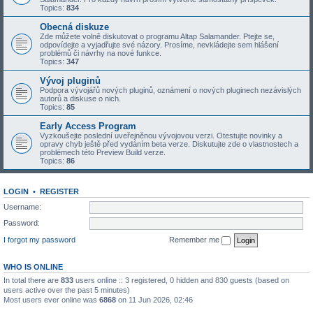
Topics:
834
Obecná diskuze
Zde můžete volně diskutovat o programu Altap Salamander. Ptejte se,
odpovídejte a vyjadřujte své názory. Prosíme, nevkládejte sem hlášení
problémů či návrhy na nové funkce.
Topics:
347
Vývoj pluginů
Podpora vývojářů nových pluginů, oznámení o nových pluginech nezávislých
autorů a diskuse o nich.
Topics:
85
Early Access Program
Vyzkoušejte poslední uveřejněnou vývojovou verzi. Otestujte novinky a
opravy chyb ještě před vydáním beta verze. Diskutujte zde o vlastnostech a
problémech této Preview Build verze.
Topics:
86
LOGIN
•
REGISTER
Username:
Password:
I forgot my password
Remember me
WHO IS ONLINE
In total there are
833
users online :: 3 registered, 0 hidden and 830 guests (based on
users active over the past 5 minutes)
Most users ever online was
6868
on 11 Jun 2026, 02:46