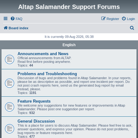
Altap Salamander Support Forums
FAQ
Register
Login
S
Board index
e
It is currently 09 Aug 2026, 05:38
a
English
r
Announcements and News
c
Official announcements from ALTAP.
Read first before posting anywhere.
h
Topics:
44
Problems and Troubleshooting
Discussion of bugs and problems found in Altap Salamander. In your reports,
please be as descriptive as possible, and report one incident per report. Do
not post crash reports here, send us the generated bug report by email
instead, please.
Topics:
1191
Feature Requests
We welcome any suggestions for new features or improvements in Altap
Salamander. Please post one suggestion per report.
Topics:
932
General Discussion
This is a place for users to discuss Altap Salamander. Please feel free to ask,
answer questions, and express your opinion. Please do not post problems,
bug reports or feature requests here.
Topics:
477