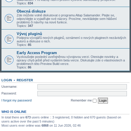
Topics:
834
Obecná diskuze
Zde můžete volně diskutovat o programu Altap Salamander. Ptejte se,
odpovídejte a vyjadřujte své názory. Prosíme, nevkládejte sem hlášení
problémů či návrhy na nové funkce.
Topics:
347
Vývoj pluginů
Podpora vývojářů nových pluginů, oznámení o nových pluginech nezávislých
autorů a diskuse o nich.
Topics:
85
Early Access Program
Vyzkoušejte poslední uveřejněnou vývojovou verzi. Otestujte novinky a
opravy chyb ještě před vydáním beta verze. Diskutujte zde o vlastnostech a
problémech této Preview Build verze.
Topics:
86
LOGIN
•
REGISTER
Username:
Password:
I forgot my password
Remember me
WHO IS ONLINE
In total there are
673
users online :: 3 registered, 0 hidden and 670 guests (based on
users active over the past 5 minutes)
Most users ever online was
6868
on 11 Jun 2026, 02:46