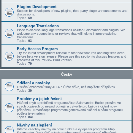
Plugins Development
Support for developers of new plugins, third-party plugin announcements and
discussions.
Topics:
69
Language Translations
Place to discuss language translations of Altap Salamander and plugins. We
welcome any suggestions or reviews that will help to improve existing
translations.
Topics:
93
Early Access Program
Try the latest development release to test new features and bug fixes even
before beta version release. Please use this section to discuss features and
problems of this Preview Build version.
Topics:
79
Česky
Sdělení a novinky
Oficiální oznámení firmy ALTAP. Čtěte dříve, než napíšete příspěvek.
Topics:
39
Problémy a jejich řešení
Hlášení chyb a problémů programu Altap Salamander. Buďte, prosím, ve
svých popisech co nejpodrobnější a vytvořte pro každý incident nový
příspěvek. Nevkládejte programem generovaná hlášení o pádu programu,
pošlete je e-mailem.
Topics:
841
Návrhy na zlepšení
Vítáme všechny návrhy na nové funkce a vylepšení programu Altap
Salamander. Pro každý návrh prosím vytvořte samostatný příspěvek.