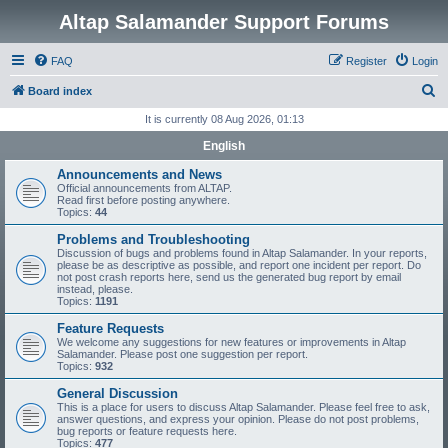
Altap Salamander Support Forums
FAQ
Register
Login
S
Board index
e
It is currently 08 Aug 2026, 01:13
a
English
r
Announcements and News
c
Official announcements from ALTAP.
Read first before posting anywhere.
h
Topics:
44
Problems and Troubleshooting
Discussion of bugs and problems found in Altap Salamander. In your reports,
please be as descriptive as possible, and report one incident per report. Do
not post crash reports here, send us the generated bug report by email
instead, please.
Topics:
1191
Feature Requests
We welcome any suggestions for new features or improvements in Altap
Salamander. Please post one suggestion per report.
Topics:
932
General Discussion
This is a place for users to discuss Altap Salamander. Please feel free to ask,
answer questions, and express your opinion. Please do not post problems,
bug reports or feature requests here.
Topics:
477