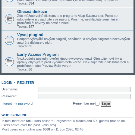
Topics:
834
Obecná diskuze
Zde můžete volně diskutovat o programu Altap Salamander. Ptejte se,
odpovídejte a vyjadřujte své názory. Prosíme, nevkládejte sem hlášení
problémů či návrhy na nové funkce.
Topics:
347
Vývoj pluginů
Podpora vývojářů nových pluginů, oznámení o nových pluginech nezávislých
autorů a diskuse o nich.
Topics:
85
Early Access Program
Vyzkoušejte poslední uveřejněnou vývojovou verzi. Otestujte novinky a
opravy chyb ještě před vydáním beta verze. Diskutujte zde o vlastnostech a
problémech této Preview Build verze.
Topics:
86
LOGIN
•
REGISTER
Username:
Password:
I forgot my password
Remember me
WHO IS ONLINE
In total there are
691
users online :: 1 registered, 0 hidden and 690 guests (based on
users active over the past 5 minutes)
Most users ever online was
6868
on 11 Jun 2026, 02:46