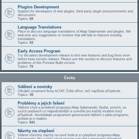
Plugins Development
Support for developers of new plugins, third-party plugin announcements and
discussions.
Topics:
69
Language Translations
Place to discuss language translations of Altap Salamander and plugins. We
welcome any suggestions or reviews that will help to improve existing
translations.
Topics:
93
Early Access Program
Try the latest development release to test new features and bug fixes even
before beta version release. Please use this section to discuss features and
problems of this Preview Build version.
Topics:
79
Česky
Sdělení a novinky
Oficiální oznámení firmy ALTAP. Čtěte dříve, než napíšete příspěvek.
Topics:
39
Problémy a jejich řešení
Hlášení chyb a problémů programu Altap Salamander. Buďte, prosím, ve
svých popisech co nejpodrobnější a vytvořte pro každý incident nový
příspěvek. Nevkládejte programem generovaná hlášení o pádu programu,
pošlete je e-mailem.
Topics:
841
Návrhy na zlepšení
Vítáme všechny návrhy na nové funkce a vylepšení programu Altap
Salamander. Pro každý návrh prosím vytvořte samostatný příspěvek.