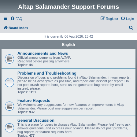
Altap Salamander Support Forums
FAQ
Register
Login
S
Board index
e
It is currently 06 Aug 2026, 13:42
a
English
r
Announcements and News
c
Official announcements from ALTAP.
Read first before posting anywhere.
h
Topics:
44
Problems and Troubleshooting
Discussion of bugs and problems found in Altap Salamander. In your reports,
please be as descriptive as possible, and report one incident per report. Do
not post crash reports here, send us the generated bug report by email
instead, please.
Topics:
1191
Feature Requests
We welcome any suggestions for new features or improvements in Altap
Salamander. Please post one suggestion per report.
Topics:
932
General Discussion
This is a place for users to discuss Altap Salamander. Please feel free to ask,
answer questions, and express your opinion. Please do not post problems,
bug reports or feature requests here.
Topics:
477