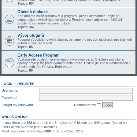
Topics:
834
Obecná diskuze
Zde můžete volně diskutovat o programu Altap Salamander. Ptejte se,
odpovídejte a vyjadřujte své názory. Prosíme, nevkládejte sem hlášení
problémů či návrhy na nové funkce.
Topics:
347
Vývoj pluginů
Podpora vývojářů nových pluginů, oznámení o nových pluginech nezávislých
autorů a diskuse o nich.
Topics:
85
Early Access Program
Vyzkoušejte poslední uveřejněnou vývojovou verzi. Otestujte novinky a
opravy chyb ještě před vydáním beta verze. Diskutujte zde o vlastnostech a
problémech této Preview Build verze.
Topics:
86
LOGIN
•
REGISTER
Username:
Password:
I forgot my password
Remember me
WHO IS ONLINE
In total there are
952
users online :: 3 registered, 0 hidden and 949 guests (based on
users active over the past 5 minutes)
Most users ever online was
6868
on 11 Jun 2026, 02:46