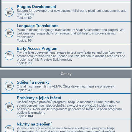
Plugins Development
Support for developers of new plugins, third-party plugin announcements and
discussions.
Topics:
69
Language Translations
Place to discuss language translations of Altap Salamander and plugins. We
welcome any suggestions or reviews that will help to improve existing
translations.
Topics:
93
Early Access Program
Try the latest development release to test new features and bug fixes even
before beta version release. Please use this section to discuss features and
problems of this Preview Build version.
Topics:
79
Česky
Sdělení a novinky
Oficiální oznámení firmy ALTAP. Čtěte dříve, než napíšete příspěvek.
Topics:
39
Problémy a jejich řešení
Hlášení chyb a problémů programu Altap Salamander. Buďte, prosím, ve
svých popisech co nejpodrobnější a vytvořte pro každý incident nový
příspěvek. Nevkládejte programem generovaná hlášení o pádu programu,
pošlete je e-mailem.
Topics:
841
Návrhy na zlepšení
Vítáme všechny návrhy na nové funkce a vylepšení programu Altap
Salamander. Pro každý návrh prosím vytvořte samostatný příspěvek.