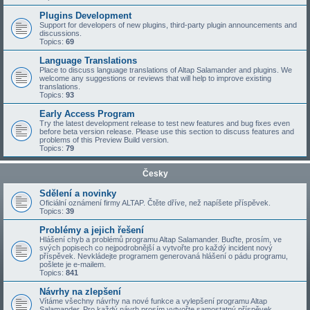
Plugins Development
Support for developers of new plugins, third-party plugin announcements and
discussions.
Topics:
69
Language Translations
Place to discuss language translations of Altap Salamander and plugins. We
welcome any suggestions or reviews that will help to improve existing
translations.
Topics:
93
Early Access Program
Try the latest development release to test new features and bug fixes even
before beta version release. Please use this section to discuss features and
problems of this Preview Build version.
Topics:
79
Česky
Sdělení a novinky
Oficiální oznámení firmy ALTAP. Čtěte dříve, než napíšete příspěvek.
Topics:
39
Problémy a jejich řešení
Hlášení chyb a problémů programu Altap Salamander. Buďte, prosím, ve
svých popisech co nejpodrobnější a vytvořte pro každý incident nový
příspěvek. Nevkládejte programem generovaná hlášení o pádu programu,
pošlete je e-mailem.
Topics:
841
Návrhy na zlepšení
Vítáme všechny návrhy na nové funkce a vylepšení programu Altap
Salamander. Pro každý návrh prosím vytvořte samostatný příspěvek.