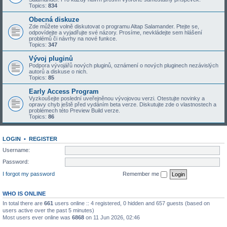
Topics:
834
Obecná diskuze
Zde můžete volně diskutovat o programu Altap Salamander. Ptejte se,
odpovídejte a vyjadřujte své názory. Prosíme, nevkládejte sem hlášení
problémů či návrhy na nové funkce.
Topics:
347
Vývoj pluginů
Podpora vývojářů nových pluginů, oznámení o nových pluginech nezávislých
autorů a diskuse o nich.
Topics:
85
Early Access Program
Vyzkoušejte poslední uveřejněnou vývojovou verzi. Otestujte novinky a
opravy chyb ještě před vydáním beta verze. Diskutujte zde o vlastnostech a
problémech této Preview Build verze.
Topics:
86
LOGIN
•
REGISTER
Username:
Password:
I forgot my password
Remember me
WHO IS ONLINE
In total there are
661
users online :: 4 registered, 0 hidden and 657 guests (based on
users active over the past 5 minutes)
Most users ever online was
6868
on 11 Jun 2026, 02:46