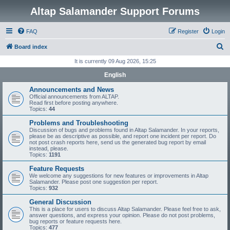
Altap Salamander Support Forums
FAQ
Register
Login
S
Board index
e
It is currently 09 Aug 2026, 15:25
a
English
r
Announcements and News
c
Official announcements from ALTAP.
Read first before posting anywhere.
h
Topics:
44
Problems and Troubleshooting
Discussion of bugs and problems found in Altap Salamander. In your reports,
please be as descriptive as possible, and report one incident per report. Do
not post crash reports here, send us the generated bug report by email
instead, please.
Topics:
1191
Feature Requests
We welcome any suggestions for new features or improvements in Altap
Salamander. Please post one suggestion per report.
Topics:
932
General Discussion
This is a place for users to discuss Altap Salamander. Please feel free to ask,
answer questions, and express your opinion. Please do not post problems,
bug reports or feature requests here.
Topics:
477