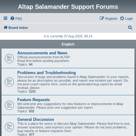
Altap Salamander Support Forums
FAQ
Register
Login
S
Board index
e
It is currently 07 Aug 2026, 09:14
a
English
r
Announcements and News
c
Official announcements from ALTAP.
Read first before posting anywhere.
h
Topics:
44
Problems and Troubleshooting
Discussion of bugs and problems found in Altap Salamander. In your reports,
please be as descriptive as possible, and report one incident per report. Do
not post crash reports here, send us the generated bug report by email
instead, please.
Topics:
1191
Feature Requests
We welcome any suggestions for new features or improvements in Altap
Salamander. Please post one suggestion per report.
Topics:
932
General Discussion
This is a place for users to discuss Altap Salamander. Please feel free to ask,
answer questions, and express your opinion. Please do not post problems,
bug reports or feature requests here.
Topics:
477