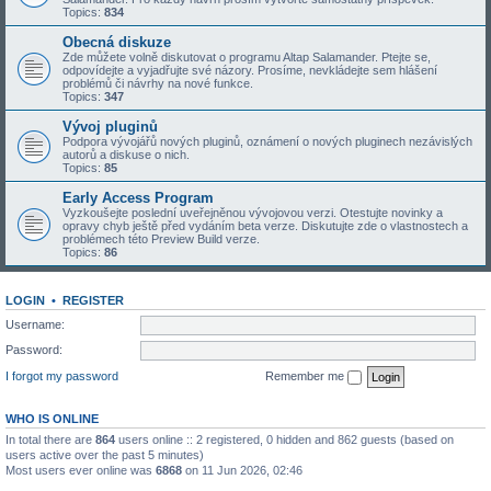
Topics:
834
Obecná diskuze
Zde můžete volně diskutovat o programu Altap Salamander. Ptejte se,
odpovídejte a vyjadřujte své názory. Prosíme, nevkládejte sem hlášení
problémů či návrhy na nové funkce.
Topics:
347
Vývoj pluginů
Podpora vývojářů nových pluginů, oznámení o nových pluginech nezávislých
autorů a diskuse o nich.
Topics:
85
Early Access Program
Vyzkoušejte poslední uveřejněnou vývojovou verzi. Otestujte novinky a
opravy chyb ještě před vydáním beta verze. Diskutujte zde o vlastnostech a
problémech této Preview Build verze.
Topics:
86
LOGIN
•
REGISTER
Username:
Password:
I forgot my password
Remember me
WHO IS ONLINE
In total there are
864
users online :: 2 registered, 0 hidden and 862 guests (based on
users active over the past 5 minutes)
Most users ever online was
6868
on 11 Jun 2026, 02:46