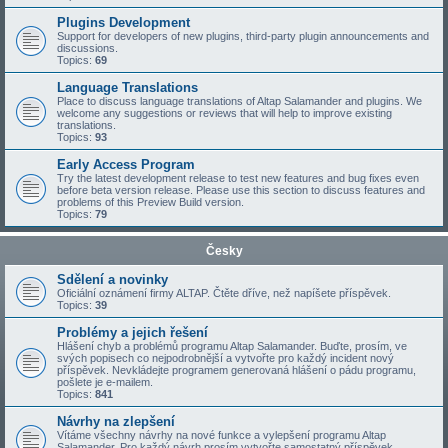
Plugins Development
Support for developers of new plugins, third-party plugin announcements and
discussions.
Topics:
69
Language Translations
Place to discuss language translations of Altap Salamander and plugins. We
welcome any suggestions or reviews that will help to improve existing
translations.
Topics:
93
Early Access Program
Try the latest development release to test new features and bug fixes even
before beta version release. Please use this section to discuss features and
problems of this Preview Build version.
Topics:
79
Česky
Sdělení a novinky
Oficiální oznámení firmy ALTAP. Čtěte dříve, než napíšete příspěvek.
Topics:
39
Problémy a jejich řešení
Hlášení chyb a problémů programu Altap Salamander. Buďte, prosím, ve
svých popisech co nejpodrobnější a vytvořte pro každý incident nový
příspěvek. Nevkládejte programem generovaná hlášení o pádu programu,
pošlete je e-mailem.
Topics:
841
Návrhy na zlepšení
Vítáme všechny návrhy na nové funkce a vylepšení programu Altap
Salamander. Pro každý návrh prosím vytvořte samostatný příspěvek.