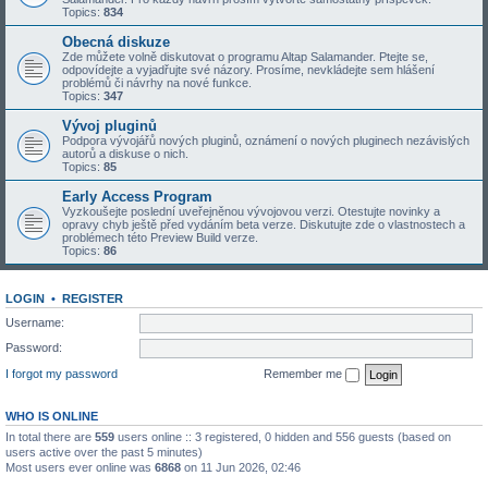
Topics:
834
Obecná diskuze
Zde můžete volně diskutovat o programu Altap Salamander. Ptejte se,
odpovídejte a vyjadřujte své názory. Prosíme, nevkládejte sem hlášení
problémů či návrhy na nové funkce.
Topics:
347
Vývoj pluginů
Podpora vývojářů nových pluginů, oznámení o nových pluginech nezávislých
autorů a diskuse o nich.
Topics:
85
Early Access Program
Vyzkoušejte poslední uveřejněnou vývojovou verzi. Otestujte novinky a
opravy chyb ještě před vydáním beta verze. Diskutujte zde o vlastnostech a
problémech této Preview Build verze.
Topics:
86
LOGIN
•
REGISTER
Username:
Password:
I forgot my password
Remember me
WHO IS ONLINE
In total there are
559
users online :: 3 registered, 0 hidden and 556 guests (based on
users active over the past 5 minutes)
Most users ever online was
6868
on 11 Jun 2026, 02:46