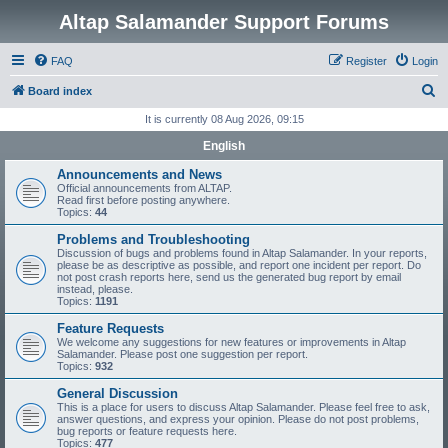
Altap Salamander Support Forums
FAQ
Register
Login
S
Board index
e
It is currently 08 Aug 2026, 09:15
a
English
r
Announcements and News
c
Official announcements from ALTAP.
Read first before posting anywhere.
h
Topics:
44
Problems and Troubleshooting
Discussion of bugs and problems found in Altap Salamander. In your reports,
please be as descriptive as possible, and report one incident per report. Do
not post crash reports here, send us the generated bug report by email
instead, please.
Topics:
1191
Feature Requests
We welcome any suggestions for new features or improvements in Altap
Salamander. Please post one suggestion per report.
Topics:
932
General Discussion
This is a place for users to discuss Altap Salamander. Please feel free to ask,
answer questions, and express your opinion. Please do not post problems,
bug reports or feature requests here.
Topics:
477