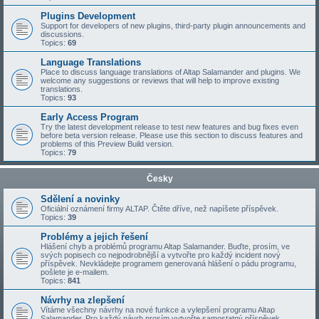
Plugins Development
Support for developers of new plugins, third-party plugin announcements and
discussions.
Topics:
69
Language Translations
Place to discuss language translations of Altap Salamander and plugins. We
welcome any suggestions or reviews that will help to improve existing
translations.
Topics:
93
Early Access Program
Try the latest development release to test new features and bug fixes even
before beta version release. Please use this section to discuss features and
problems of this Preview Build version.
Topics:
79
Česky
Sdělení a novinky
Oficiální oznámení firmy ALTAP. Čtěte dříve, než napíšete příspěvek.
Topics:
39
Problémy a jejich řešení
Hlášení chyb a problémů programu Altap Salamander. Buďte, prosím, ve
svých popisech co nejpodrobnější a vytvořte pro každý incident nový
příspěvek. Nevkládejte programem generovaná hlášení o pádu programu,
pošlete je e-mailem.
Topics:
841
Návrhy na zlepšení
Vítáme všechny návrhy na nové funkce a vylepšení programu Altap
Salamander. Pro každý návrh prosím vytvořte samostatný příspěvek.