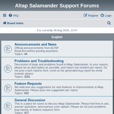
Altap Salamander Support Forums
FAQ
Register
Login
S
Board index
e
It is currently 06 Aug 2026, 13:47
a
English
r
Announcements and News
c
Official announcements from ALTAP.
Read first before posting anywhere.
h
Topics:
44
Problems and Troubleshooting
Discussion of bugs and problems found in Altap Salamander. In your reports,
please be as descriptive as possible, and report one incident per report. Do
not post crash reports here, send us the generated bug report by email
instead, please.
Topics:
1191
Feature Requests
We welcome any suggestions for new features or improvements in Altap
Salamander. Please post one suggestion per report.
Topics:
932
General Discussion
This is a place for users to discuss Altap Salamander. Please feel free to ask,
answer questions, and express your opinion. Please do not post problems,
bug reports or feature requests here.
Topics:
477