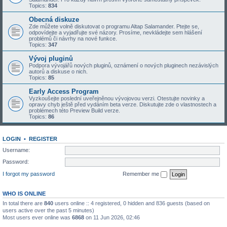
Topics:
834
Obecná diskuze
Zde můžete volně diskutovat o programu Altap Salamander. Ptejte se,
odpovídejte a vyjadřujte své názory. Prosíme, nevkládejte sem hlášení
problémů či návrhy na nové funkce.
Topics:
347
Vývoj pluginů
Podpora vývojářů nových pluginů, oznámení o nových pluginech nezávislých
autorů a diskuse o nich.
Topics:
85
Early Access Program
Vyzkoušejte poslední uveřejněnou vývojovou verzi. Otestujte novinky a
opravy chyb ještě před vydáním beta verze. Diskutujte zde o vlastnostech a
problémech této Preview Build verze.
Topics:
86
LOGIN
•
REGISTER
Username:
Password:
I forgot my password
Remember me
WHO IS ONLINE
In total there are
840
users online :: 4 registered, 0 hidden and 836 guests (based on
users active over the past 5 minutes)
Most users ever online was
6868
on 11 Jun 2026, 02:46