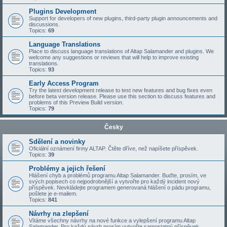
Plugins Development
Support for developers of new plugins, third-party plugin announcements and
discussions.
Topics:
69
Language Translations
Place to discuss language translations of Altap Salamander and plugins. We
welcome any suggestions or reviews that will help to improve existing
translations.
Topics:
93
Early Access Program
Try the latest development release to test new features and bug fixes even
before beta version release. Please use this section to discuss features and
problems of this Preview Build version.
Topics:
79
Česky
Sdělení a novinky
Oficiální oznámení firmy ALTAP. Čtěte dříve, než napíšete příspěvek.
Topics:
39
Problémy a jejich řešení
Hlášení chyb a problémů programu Altap Salamander. Buďte, prosím, ve
svých popisech co nejpodrobnější a vytvořte pro každý incident nový
příspěvek. Nevkládejte programem generovaná hlášení o pádu programu,
pošlete je e-mailem.
Topics:
841
Návrhy na zlepšení
Vítáme všechny návrhy na nové funkce a vylepšení programu Altap
Salamander. Pro každý návrh prosím vytvořte samostatný příspěvek.