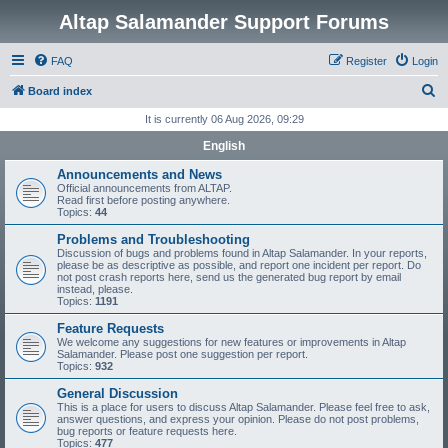
Altap Salamander Support Forums
FAQ
Register
Login
S
Board index
e
It is currently 06 Aug 2026, 09:29
a
English
r
Announcements and News
c
Official announcements from ALTAP.
Read first before posting anywhere.
h
Topics:
44
Problems and Troubleshooting
Discussion of bugs and problems found in Altap Salamander. In your reports,
please be as descriptive as possible, and report one incident per report. Do
not post crash reports here, send us the generated bug report by email
instead, please.
Topics:
1191
Feature Requests
We welcome any suggestions for new features or improvements in Altap
Salamander. Please post one suggestion per report.
Topics:
932
General Discussion
This is a place for users to discuss Altap Salamander. Please feel free to ask,
answer questions, and express your opinion. Please do not post problems,
bug reports or feature requests here.
Topics:
477