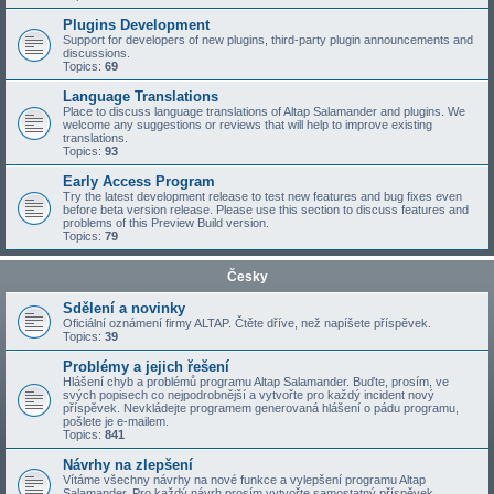
Plugins Development
Support for developers of new plugins, third-party plugin announcements and
discussions.
Topics:
69
Language Translations
Place to discuss language translations of Altap Salamander and plugins. We
welcome any suggestions or reviews that will help to improve existing
translations.
Topics:
93
Early Access Program
Try the latest development release to test new features and bug fixes even
before beta version release. Please use this section to discuss features and
problems of this Preview Build version.
Topics:
79
Česky
Sdělení a novinky
Oficiální oznámení firmy ALTAP. Čtěte dříve, než napíšete příspěvek.
Topics:
39
Problémy a jejich řešení
Hlášení chyb a problémů programu Altap Salamander. Buďte, prosím, ve
svých popisech co nejpodrobnější a vytvořte pro každý incident nový
příspěvek. Nevkládejte programem generovaná hlášení o pádu programu,
pošlete je e-mailem.
Topics:
841
Návrhy na zlepšení
Vítáme všechny návrhy na nové funkce a vylepšení programu Altap
Salamander. Pro každý návrh prosím vytvořte samostatný příspěvek.