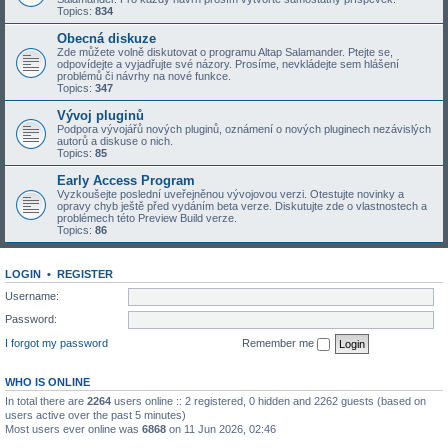
Topics:
834
Obecná diskuze
Zde můžete volně diskutovat o programu Altap Salamander. Ptejte se,
odpovídejte a vyjadřujte své názory. Prosíme, nevkládejte sem hlášení
problémů či návrhy na nové funkce.
Topics:
347
Vývoj pluginů
Podpora vývojářů nových pluginů, oznámení o nových pluginech nezávislých
autorů a diskuse o nich.
Topics:
85
Early Access Program
Vyzkoušejte poslední uveřejněnou vývojovou verzi. Otestujte novinky a
opravy chyb ještě před vydáním beta verze. Diskutujte zde o vlastnostech a
problémech této Preview Build verze.
Topics:
86
LOGIN
•
REGISTER
Username:
Password:
I forgot my password
Remember me
WHO IS ONLINE
In total there are
2264
users online :: 2 registered, 0 hidden and 2262 guests (based on
users active over the past 5 minutes)
Most users ever online was
6868
on 11 Jun 2026, 02:46