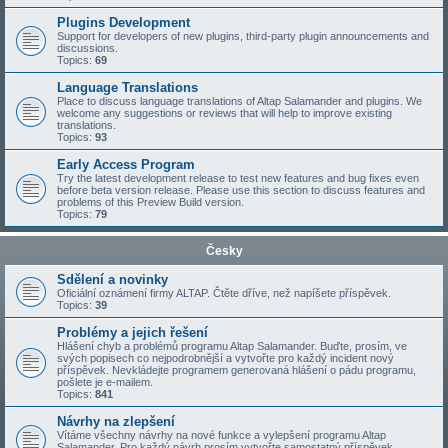
Plugins Development
Support for developers of new plugins, third-party plugin announcements and
discussions.
Topics:
69
Language Translations
Place to discuss language translations of Altap Salamander and plugins. We
welcome any suggestions or reviews that will help to improve existing
translations.
Topics:
93
Early Access Program
Try the latest development release to test new features and bug fixes even
before beta version release. Please use this section to discuss features and
problems of this Preview Build version.
Topics:
79
Česky
Sdělení a novinky
Oficiální oznámení firmy ALTAP. Čtěte dříve, než napíšete příspěvek.
Topics:
39
Problémy a jejich řešení
Hlášení chyb a problémů programu Altap Salamander. Buďte, prosím, ve
svých popisech co nejpodrobnější a vytvořte pro každý incident nový
příspěvek. Nevkládejte programem generovaná hlášení o pádu programu,
pošlete je e-mailem.
Topics:
841
Návrhy na zlepšení
Vítáme všechny návrhy na nové funkce a vylepšení programu Altap
Salamander. Pro každý návrh prosím vytvořte samostatný příspěvek.