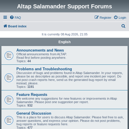
Altap Salamander Support Forums
FAQ
Register
Login
S
Board index
e
It is currently 08 Aug 2026, 21:05
a
English
r
Announcements and News
c
Official announcements from ALTAP.
Read first before posting anywhere.
h
Topics:
44
Problems and Troubleshooting
Discussion of bugs and problems found in Altap Salamander. In your reports,
please be as descriptive as possible, and report one incident per report. Do
not post crash reports here, send us the generated bug report by email
instead, please.
Topics:
1191
Feature Requests
We welcome any suggestions for new features or improvements in Altap
Salamander. Please post one suggestion per report.
Topics:
932
General Discussion
This is a place for users to discuss Altap Salamander. Please feel free to ask,
answer questions, and express your opinion. Please do not post problems,
bug reports or feature requests here.
Topics:
477