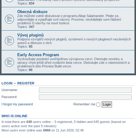
Topics:
834
Obecná diskuze
Zde můžete volně diskutovat o programu Altap Salamander. Ptejte se,
odpovídejte a vyjadřujte své názory. Prosíme, nevkládejte sem hlášení
problémů či návrhy na nové funkce.
Topics:
347
Vývoj pluginů
Podpora vývojářů nových pluginů, oznámení o nových pluginech nezávislých
autorů a diskuse o nich.
Topics:
85
Early Access Program
Vyzkoušejte poslední uveřejněnou vývojovou verzi. Otestujte novinky a
opravy chyb ještě před vydáním beta verze. Diskutujte zde o vlastnostech a
problémech této Preview Build verze.
Topics:
86
LOGIN
•
REGISTER
Username:
Password:
I forgot my password
Remember me
WHO IS ONLINE
In total there are
648
users online :: 3 registered, 0 hidden and 645 guests (based on
users active over the past 5 minutes)
Most users ever online was
6868
on 11 Jun 2026, 02:46