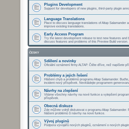
Plugins Development
Support for developers of new plugins, third-party plugin a
Language Translations
Place to discuss language translations of Altap Salamander a
improve existing translations.
Early Access Program
Try the latest development release to test new features and b
discuss features and problems of this Preview Build version.
ČESKY
Sdělení a novinky
Oficiální oznámení firmy ALTAP. Čtěte dříve, než napíšete př
Problémy a jejich řešení
Hlášení chyb a problémů programu Altap Salamander. Buďte,
incident nový příspěvek. Nevkládejte programem generovaná
Návrhy na zlepšení
Vítáme všechny návrhy na nové funkce a vylepšení program
příspěvek.
Obecná diskuze
Zde můžete volně diskutovat o programu Altap Salamander. Pt
hlášení problémů či návrhy na nové funkce.
Vývoj pluginů
Podpora vývojářů nových pluginů, oznámení o nových plugine