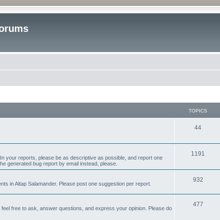
Forums
TOPICS
T
44
o
p
T
1191
n your reports, please be as descriptive as possible, and report one
the generated bug report by email instead, please.
i
o
c
p
T
932
s in Altap Salamander. Please post one suggestion per report.
s
i
o
T
477
c
p
e feel free to ask, answer questions, and express your opinion. Please do
o
s
i