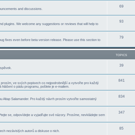
p
T
69
c
nnouncements and discussions.
i
o
s
T
93
c
p
nd plugins. We welcome any suggestions or reviews that will help to
o
s
i
p
T
79
c
ug fixes even before beta version release. Please use this section to
i
o
s
c
p
TOPICS
s
i
T
39
íspěvek.
c
o
s
T
841
p
 prosím, ve svých popisech co nejpodrobnější a vytvořte pro každý
 hlášení o pádu programu, pošlete je e-mailem.
o
i
p
T
834
c
u Altap Salamander. Pro každý návrh prosím vytvořte samostatný
i
o
s
c
p
T
347
ejte se, odpovídejte a vyjadřujte své názory. Prosíme, nevkládejte sem
s
i
o
c
p
T
85
ch nezávislých autorů a diskuse o nich.