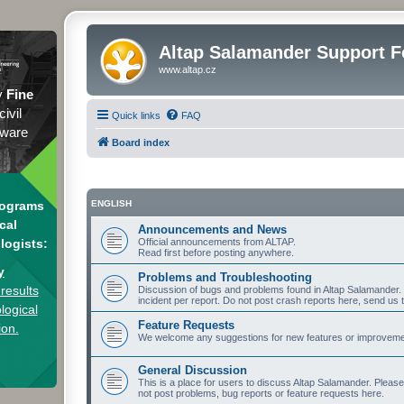
Altap Salamander Support 
www.altap.cz
y
Fine
civil
Quick links
FAQ
tware
Board index
rograms
ENGLISH
cal
Announcements and News
logists:
Official announcements from ALTAP.
Read first before posting anywhere.
y
Problems and Troubleshooting
results
Discussion of bugs and problems found in Altap Salamander. I
incident per report. Do not post crash reports here, send us 
logical
Feature Requests
ion.
We welcome any suggestions for new features or improvement
General Discussion
This is a place for users to discuss Altap Salamander. Pleas
not post problems, bug reports or feature requests here.