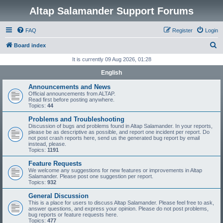
Altap Salamander Support Forums
FAQ
Register
Login
S
Board index
e
It is currently 09 Aug 2026, 01:28
a
English
r
Announcements and News
c
Official announcements from ALTAP.
Read first before posting anywhere.
h
Topics:
44
Problems and Troubleshooting
Discussion of bugs and problems found in Altap Salamander. In your reports,
please be as descriptive as possible, and report one incident per report. Do
not post crash reports here, send us the generated bug report by email
instead, please.
Topics:
1191
Feature Requests
We welcome any suggestions for new features or improvements in Altap
Salamander. Please post one suggestion per report.
Topics:
932
General Discussion
This is a place for users to discuss Altap Salamander. Please feel free to ask,
answer questions, and express your opinion. Please do not post problems,
bug reports or feature requests here.
Topics:
477