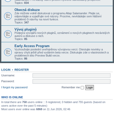
Topics:
834
Obecná diskuze
Zde můžete volně diskutovat o programu Altap Salamander. Ptejte se,
odpovídejte a vyjadřujte své názory. Prosíme, nevkládejte sem hlášení
problémů či návrhy na nové funkce.
Topics:
347
Vývoj pluginů
Podpora vývojářů nových pluginů, oznámení o nových pluginech nezávislých
autorů a diskuse o nich.
Topics:
85
Early Access Program
Vyzkoušejte poslední uveřejněnou vývojovou verzi. Otestujte novinky a
opravy chyb ještě před vydáním beta verze. Diskutujte zde o vlastnostech a
problémech této Preview Build verze.
Topics:
86
LOGIN
•
REGISTER
Username:
Password:
I forgot my password
Remember me
WHO IS ONLINE
In total there are
758
users online :: 3 registered, 0 hidden and 755 guests (based on
users active over the past 5 minutes)
Most users ever online was
6868
on 11 Jun 2026, 02:46