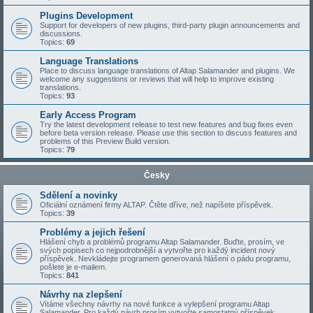
Plugins Development
Support for developers of new plugins, third-party plugin announcements and
discussions.
Topics:
69
Language Translations
Place to discuss language translations of Altap Salamander and plugins. We
welcome any suggestions or reviews that will help to improve existing
translations.
Topics:
93
Early Access Program
Try the latest development release to test new features and bug fixes even
before beta version release. Please use this section to discuss features and
problems of this Preview Build version.
Topics:
79
Česky
Sdělení a novinky
Oficiální oznámení firmy ALTAP. Čtěte dříve, než napíšete příspěvek.
Topics:
39
Problémy a jejich řešení
Hlášení chyb a problémů programu Altap Salamander. Buďte, prosím, ve
svých popisech co nejpodrobnější a vytvořte pro každý incident nový
příspěvek. Nevkládejte programem generovaná hlášení o pádu programu,
pošlete je e-mailem.
Topics:
841
Návrhy na zlepšení
Vítáme všechny návrhy na nové funkce a vylepšení programu Altap
Salamander. Pro každý návrh prosím vytvořte samostatný příspěvek.