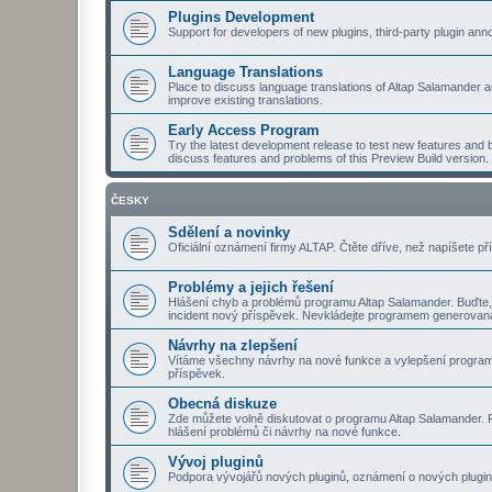
Plugins Development
Support for developers of new plugins, third-party plugin a
Language Translations
Place to discuss language translations of Altap Salamander a
improve existing translations.
Early Access Program
Try the latest development release to test new features and b
discuss features and problems of this Preview Build version.
ČESKY
Sdělení a novinky
Oficiální oznámení firmy ALTAP. Čtěte dříve, než napíšete př
Problémy a jejich řešení
Hlášení chyb a problémů programu Altap Salamander. Buďte,
incident nový příspěvek. Nevkládejte programem generovaná
Návrhy na zlepšení
Vítáme všechny návrhy na nové funkce a vylepšení program
příspěvek.
Obecná diskuze
Zde můžete volně diskutovat o programu Altap Salamander. Pt
hlášení problémů či návrhy na nové funkce.
Vývoj pluginů
Podpora vývojářů nových pluginů, oznámení o nových plugine