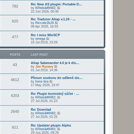
s
l
p
w
t
L
t
Re: New AS plugin: Portable D…
s
a
P
782
s
o
t
a
p
V
by
KRtek&#8482;
t
s
h
s
o
i
22 Jun 2026, 00:46
e
t
t
e
o
t
s
e
s
l
p
t
w
L
Re: Tradutor Altap v.1.24 - …
t
a
P
625
s
s
o
t
a
V
by
Riccobr2k26
p
t
s
h
s
i
08 Apr 2026, 16:33
o
e
o
t
t
e
t
e
s
s
l
p
w
t
L
t
Re: I miss WinSCP
s
a
P
477
s
o
t
a
p
V
by
omega
t
s
h
s
o
i
19 Jul 2019, 23:29
e
t
t
e
o
t
s
e
s
l
p
t
w
t
a
s
s
o
t
p
POSTS
LAST POST
t
s
h
o
e
t
t
e
s
s
L
Altap Salamander 4.0 je k dis…
l
P
43
t
t
a
V
by
Jan Rysavy
a
s
p
s
i
01 Jul 2019, 14:36
t
o
o
t
e
e
s
p
w
L
Přesun souboru do sdílené slo…
s
P
4812
s
t
o
t
a
V
by
honz-bra
t
s
h
s
i
17 May 2026, 19:47
p
o
t
t
e
t
e
o
l
p
w
s
L
Re: Plugin kontrolný súčet - …
s
a
P
4203
s
o
t
t
a
V
by
KRtek&#8482;
t
s
h
s
i
27 Jul 2026, 01:23
e
t
t
e
o
t
e
s
l
p
w
L
t
Re: Downlad
a
s
s
P
2640
o
t
a
p
V
by
KRtek&#8482;
t
s
h
s
o
i
27 Jul 2026, 01:25
e
t
t
e
o
t
s
e
s
l
p
t
w
t
L
Re: Updater plugin Alpha
a
s
s
P
811
o
t
p
a
V
by
KRtek&#8482;
t
s
h
o
s
i
29 Jun 2026, 09:28
e