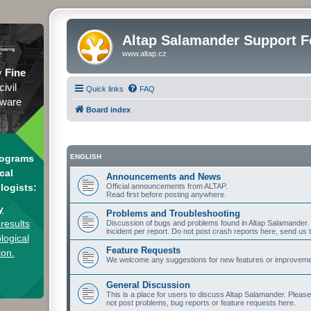
Altap Salamander Support 
www.altap.cz
y
Fine
civil
Quick links
FAQ
tware
Board index
rograms
ENGLISH
cal
Announcements and News
logists:
Official announcements from ALTAP.
Read first before posting anywhere.
y
Problems and Troubleshooting
results
Discussion of bugs and problems found in Altap Salamander. I
incident per report. Do not post crash reports here, send us 
logical
Feature Requests
ion.
We welcome any suggestions for new features or improvement
General Discussion
This is a place for users to discuss Altap Salamander. Pleas
not post problems, bug reports or feature requests here.