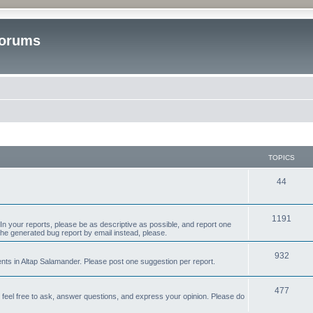
Forums
TOPICS
T
44
o
p
T
1191
n your reports, please be as descriptive as possible, and report one
the generated bug report by email instead, please.
i
o
c
p
T
932
s in Altap Salamander. Please post one suggestion per report.
s
i
o
T
477
c
p
e feel free to ask, answer questions, and express your opinion. Please do
o
s
i