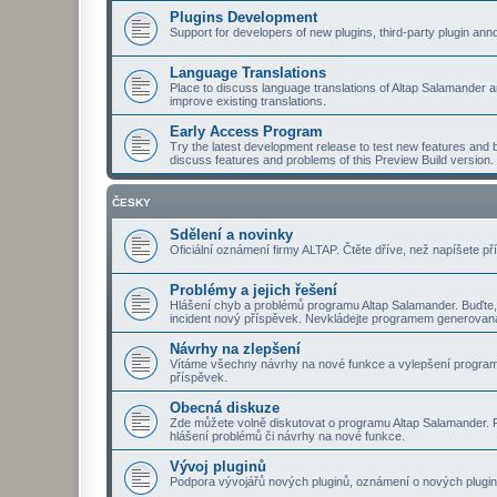
Plugins Development
Support for developers of new plugins, third-party plugin a
Language Translations
Place to discuss language translations of Altap Salamander a
improve existing translations.
Early Access Program
Try the latest development release to test new features and b
discuss features and problems of this Preview Build version.
ČESKY
Sdělení a novinky
Oficiální oznámení firmy ALTAP. Čtěte dříve, než napíšete př
Problémy a jejich řešení
Hlášení chyb a problémů programu Altap Salamander. Buďte,
incident nový příspěvek. Nevkládejte programem generovaná
Návrhy na zlepšení
Vítáme všechny návrhy na nové funkce a vylepšení program
příspěvek.
Obecná diskuze
Zde můžete volně diskutovat o programu Altap Salamander. Pt
hlášení problémů či návrhy na nové funkce.
Vývoj pluginů
Podpora vývojářů nových pluginů, oznámení o nových plugine