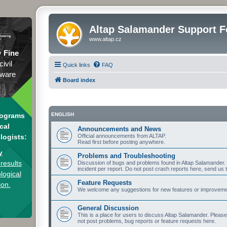
Altap Salamander Support 
www.altap.cz
y
Fine
civil
Quick links
FAQ
tware
Board index
rograms
ENGLISH
cal
Announcements and News
logists:
Official announcements from ALTAP.
Read first before posting anywhere.
y
Problems and Troubleshooting
results
Discussion of bugs and problems found in Altap Salamander. I
incident per report. Do not post crash reports here, send us 
logical
Feature Requests
ion.
We welcome any suggestions for new features or improvement
General Discussion
This is a place for users to discuss Altap Salamander. Pleas
not post problems, bug reports or feature requests here.