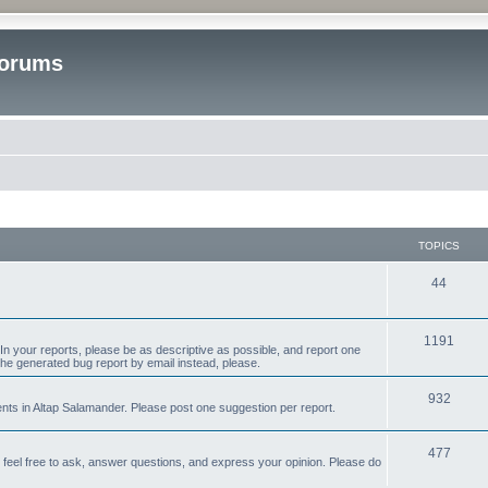
Forums
TOPICS
T
44
o
p
T
1191
n your reports, please be as descriptive as possible, and report one
the generated bug report by email instead, please.
i
o
c
p
T
932
s in Altap Salamander. Please post one suggestion per report.
s
i
o
T
477
c
p
e feel free to ask, answer questions, and express your opinion. Please do
o
s
i