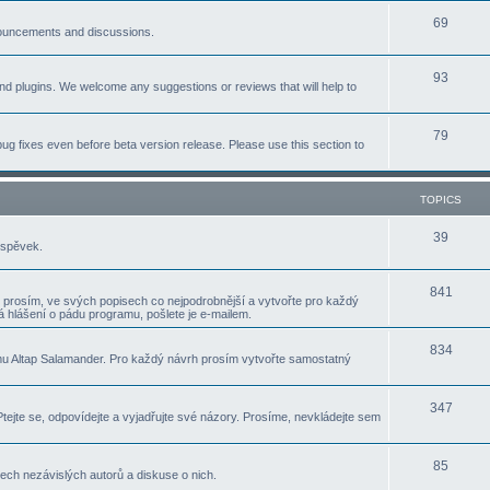
p
T
69
c
nnouncements and discussions.
i
o
s
T
93
c
p
nd plugins. We welcome any suggestions or reviews that will help to
o
s
i
p
T
79
c
ug fixes even before beta version release. Please use this section to
i
o
s
c
p
TOPICS
s
i
T
39
íspěvek.
c
o
s
T
841
p
 prosím, ve svých popisech co nejpodrobnější a vytvořte pro každý
 hlášení o pádu programu, pošlete je e-mailem.
o
i
p
T
834
c
u Altap Salamander. Pro každý návrh prosím vytvořte samostatný
i
o
s
c
p
T
347
ejte se, odpovídejte a vyjadřujte své názory. Prosíme, nevkládejte sem
s
i
o
c
p
T
85
ch nezávislých autorů a diskuse o nich.