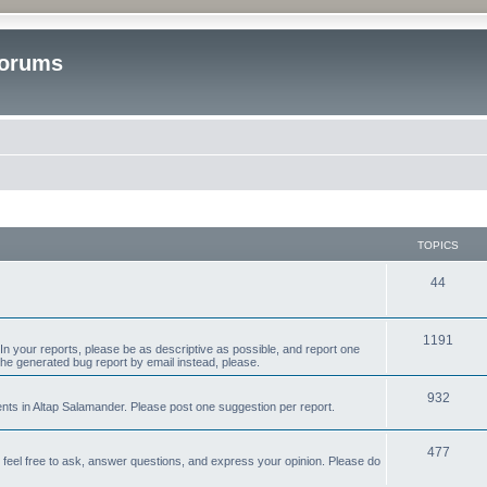
Forums
TOPICS
T
44
o
p
T
1191
n your reports, please be as descriptive as possible, and report one
the generated bug report by email instead, please.
i
o
c
p
T
932
s in Altap Salamander. Please post one suggestion per report.
s
i
o
T
477
c
p
e feel free to ask, answer questions, and express your opinion. Please do
o
s
i