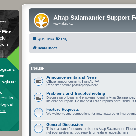
Altap Salamander Support 
www.altap.cz
y
Fine
civil
Quick links
FAQ
tware
Board index
rograms
ENGLISH
cal
Announcements and News
logists:
Official announcements from ALTAP.
Read first before posting anywhere.
y
Problems and Troubleshooting
results
Discussion of bugs and problems found in Altap Salamander. I
incident per report. Do not post crash reports here, send us 
logical
Feature Requests
ion.
We welcome any suggestions for new features or improvement
General Discussion
This is a place for users to discuss Altap Salamander. Pleas
not post problems, bug reports or feature requests here.