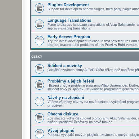
Plugins Development
Support for developers of new plugins, third-party plugin a
Language Translations
Place to discuss language translations of Altap Salamander a
improve existing translations.
Early Access Program
Try the latest development release to test new features and b
discuss features and problems of this Preview Build version.
ČESKY
Sdělení a novinky
Oficiální oznámení firmy ALTAP. Čtěte dříve, než napíšete př
Problémy a jejich řešení
Hlášení chyb a problémů programu Altap Salamander. Buďte,
incident nový příspěvek. Nevkládejte programem generovaná
Návrhy na zlepšení
Vítáme všechny návrhy na nové funkce a vylepšení program
příspěvek.
Obecná diskuze
Zde můžete volně diskutovat o programu Altap Salamander. Pt
hlášení problémů či návrhy na nové funkce.
Vývoj pluginů
Podpora vývojářů nových pluginů, oznámení o nových plugine