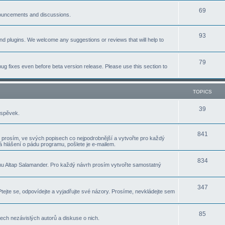
p
T
69
c
nnouncements and discussions.
i
o
s
T
93
c
p
nd plugins. We welcome any suggestions or reviews that will help to
o
s
i
p
T
79
c
ug fixes even before beta version release. Please use this section to
i
o
s
c
p
TOPICS
s
i
T
39
íspěvek.
c
o
s
T
841
p
 prosím, ve svých popisech co nejpodrobnější a vytvořte pro každý
 hlášení o pádu programu, pošlete je e-mailem.
o
i
p
T
834
c
u Altap Salamander. Pro každý návrh prosím vytvořte samostatný
i
o
s
c
p
T
347
ejte se, odpovídejte a vyjadřujte své názory. Prosíme, nevkládejte sem
s
i
o
c
p
T
85
ch nezávislých autorů a diskuse o nich.