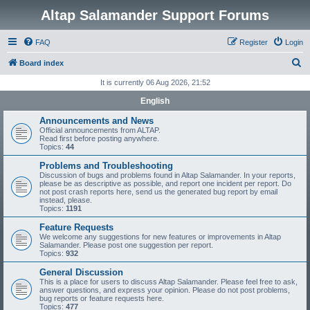
Altap Salamander Support Forums
FAQ
Register
Login
S
Board index
e
It is currently 06 Aug 2026, 21:52
a
English
r
Announcements and News
c
Official announcements from ALTAP.
Read first before posting anywhere.
h
Topics:
44
Problems and Troubleshooting
Discussion of bugs and problems found in Altap Salamander. In your reports,
please be as descriptive as possible, and report one incident per report. Do
not post crash reports here, send us the generated bug report by email
instead, please.
Topics:
1191
Feature Requests
We welcome any suggestions for new features or improvements in Altap
Salamander. Please post one suggestion per report.
Topics:
932
General Discussion
This is a place for users to discuss Altap Salamander. Please feel free to ask,
answer questions, and express your opinion. Please do not post problems,
bug reports or feature requests here.
Topics:
477