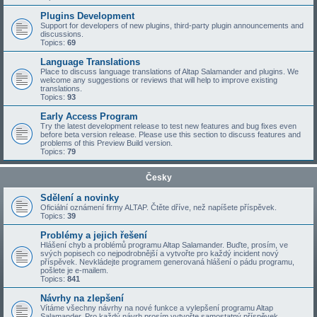
Plugins Development
Support for developers of new plugins, third-party plugin announcements and
discussions.
Topics:
69
Language Translations
Place to discuss language translations of Altap Salamander and plugins. We
welcome any suggestions or reviews that will help to improve existing
translations.
Topics:
93
Early Access Program
Try the latest development release to test new features and bug fixes even
before beta version release. Please use this section to discuss features and
problems of this Preview Build version.
Topics:
79
Česky
Sdělení a novinky
Oficiální oznámení firmy ALTAP. Čtěte dříve, než napíšete příspěvek.
Topics:
39
Problémy a jejich řešení
Hlášení chyb a problémů programu Altap Salamander. Buďte, prosím, ve
svých popisech co nejpodrobnější a vytvořte pro každý incident nový
příspěvek. Nevkládejte programem generovaná hlášení o pádu programu,
pošlete je e-mailem.
Topics:
841
Návrhy na zlepšení
Vítáme všechny návrhy na nové funkce a vylepšení programu Altap
Salamander. Pro každý návrh prosím vytvořte samostatný příspěvek.