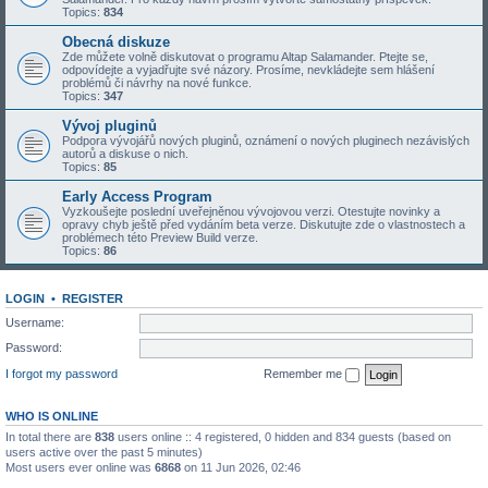
Topics:
834
Obecná diskuze
Zde můžete volně diskutovat o programu Altap Salamander. Ptejte se,
odpovídejte a vyjadřujte své názory. Prosíme, nevkládejte sem hlášení
problémů či návrhy na nové funkce.
Topics:
347
Vývoj pluginů
Podpora vývojářů nových pluginů, oznámení o nových pluginech nezávislých
autorů a diskuse o nich.
Topics:
85
Early Access Program
Vyzkoušejte poslední uveřejněnou vývojovou verzi. Otestujte novinky a
opravy chyb ještě před vydáním beta verze. Diskutujte zde o vlastnostech a
problémech této Preview Build verze.
Topics:
86
LOGIN
•
REGISTER
Username:
Password:
I forgot my password
Remember me
WHO IS ONLINE
In total there are
838
users online :: 4 registered, 0 hidden and 834 guests (based on
users active over the past 5 minutes)
Most users ever online was
6868
on 11 Jun 2026, 02:46