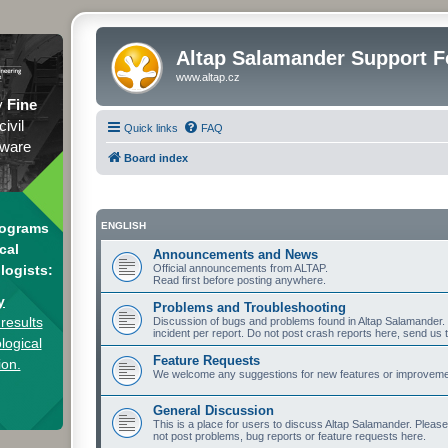
Altap Salamander Support 
www.altap.cz
y
Fine
civil
Quick links
FAQ
tware
Board index
rograms
ENGLISH
cal
Announcements and News
logists:
Official announcements from ALTAP.
Read first before posting anywhere.
y
Problems and Troubleshooting
results
Discussion of bugs and problems found in Altap Salamander. I
incident per report. Do not post crash reports here, send us 
logical
Feature Requests
ion.
We welcome any suggestions for new features or improvement
General Discussion
This is a place for users to discuss Altap Salamander. Pleas
not post problems, bug reports or feature requests here.