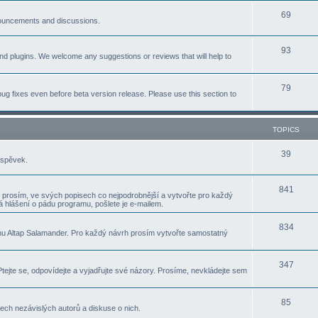
p
T
69
c
nnouncements and discussions.
i
o
s
T
93
c
p
nd plugins. We welcome any suggestions or reviews that will help to
o
s
i
p
T
79
c
ug fixes even before beta version release. Please use this section to
i
o
s
c
p
TOPICS
s
i
T
39
íspěvek.
c
o
s
T
841
p
 prosím, ve svých popisech co nejpodrobnější a vytvořte pro každý
 hlášení o pádu programu, pošlete je e-mailem.
o
i
p
T
834
c
u Altap Salamander. Pro každý návrh prosím vytvořte samostatný
i
o
s
c
p
T
347
ejte se, odpovídejte a vyjadřujte své názory. Prosíme, nevkládejte sem
s
i
o
c
p
T
85
ch nezávislých autorů a diskuse o nich.