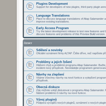
Plugins Development
Support for developers of new plugins, third-party plugin a
Language Translations
Place to discuss language translations of Altap Salamander a
improve existing translations.
Early Access Program
Try the latest development release to test new features and b
discuss features and problems of this Preview Build version.
ČESKY
Sdělení a novinky
Oficiální oznámení firmy ALTAP. Čtěte dříve, než napíšete př
Problémy a jejich řešení
Hlášení chyb a problémů programu Altap Salamander. Buďte,
incident nový příspěvek. Nevkládejte programem generovaná
Návrhy na zlepšení
Vítáme všechny návrhy na nové funkce a vylepšení program
příspěvek.
Obecná diskuze
Zde můžete volně diskutovat o programu Altap Salamander. Pt
hlášení problémů či návrhy na nové funkce.
Vývoj pluginů
Podpora vývojářů nových pluginů, oznámení o nových plugine