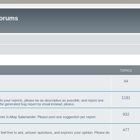
Forums
TOPICS
T
44
o
p
T
1191
n your reports, please be as descriptive as possible, and report one
the generated bug report by email instead, please.
i
o
c
p
T
932
s in Altap Salamander. Please post one suggestion per report.
s
i
o
T
477
c
p
e feel free to ask, answer questions, and express your opinion. Please do
o
s
i